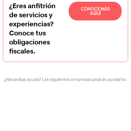
¿Eres anfitrión
CONOCE MÁS
de servicios y
AQUÍ
experiencias?
Conoce tus
obligaciones
fiscales.
¿Necesitas ayuda? Las siguientes empresas podrán ayudarte:
Contabilízate, es la plataforma digital líder, que
realiza automáticamente la contabilidad de las
personas físicas: cálculo de impuestos,
clasificacion de gastos deducibles, presentación
de todas las declaraciones ante el SAT,
optimización de pago de impuestos y además, te