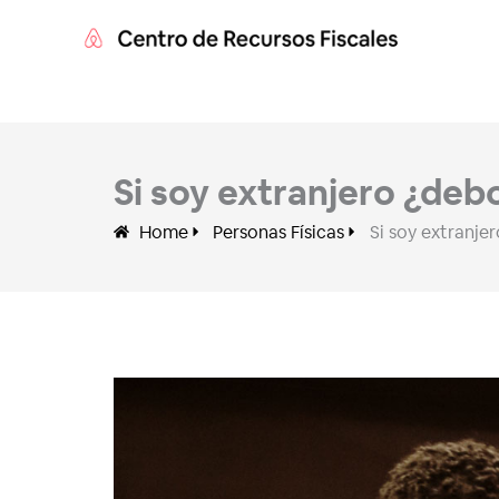
Ir
al
contenido
Si soy extranjero ¿de
Home
Personas Físicas
Si soy extranj